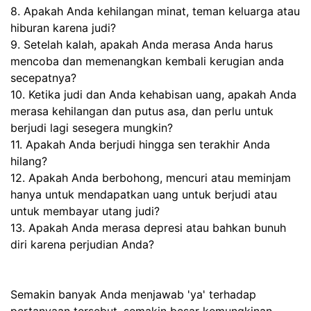
8. Apakah Anda kehilangan minat, teman keluarga atau
hiburan karena judi?
9. Setelah kalah, apakah Anda merasa Anda harus
mencoba dan memenangkan kembali kerugian anda
secepatnya?
10. Ketika judi dan Anda kehabisan uang, apakah Anda
merasa kehilangan dan putus asa, dan perlu untuk
berjudi lagi sesegera mungkin?
11. Apakah Anda berjudi hingga sen terakhir Anda
hilang?
12. Apakah Anda berbohong, mencuri atau meminjam
hanya untuk mendapatkan uang untuk berjudi atau
untuk membayar utang judi?
13. Apakah Anda merasa depresi atau bahkan bunuh
diri karena perjudian Anda?
Semakin banyak Anda menjawab 'ya' terhadap