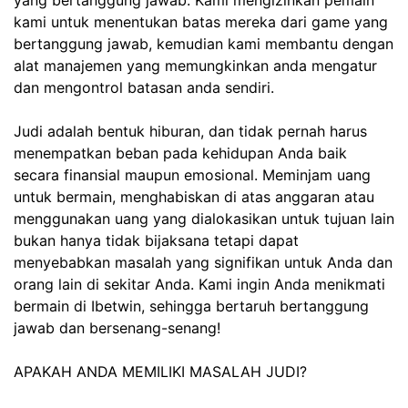
yang bertanggung jawab. Kami mengizinkan pemain
kami untuk menentukan batas mereka dari game yang
bertanggung jawab, kemudian kami membantu dengan
alat manajemen yang memungkinkan anda mengatur
dan mengontrol batasan anda sendiri.
Judi adalah bentuk hiburan, dan tidak pernah harus
menempatkan beban pada kehidupan Anda baik
secara finansial maupun emosional. Meminjam uang
untuk bermain, menghabiskan di atas anggaran atau
menggunakan uang yang dialokasikan untuk tujuan lain
bukan hanya tidak bijaksana tetapi dapat
menyebabkan masalah yang signifikan untuk Anda dan
orang lain di sekitar Anda. Kami ingin Anda menikmati
bermain di Ibetwin, sehingga bertaruh bertanggung
jawab dan bersenang-senang!
APAKAH ANDA MEMILIKI MASALAH JUDI?