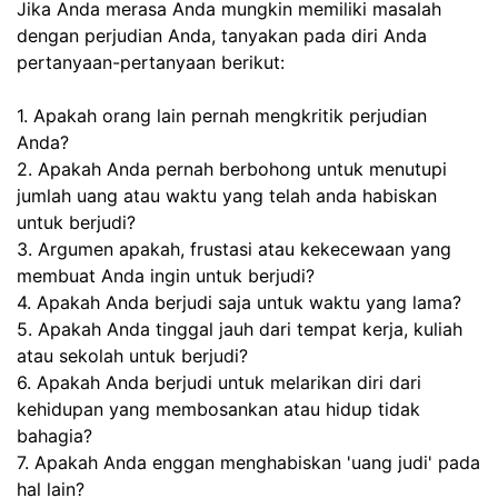
Jika Anda merasa Anda mungkin memiliki masalah
dengan perjudian Anda, tanyakan pada diri Anda
pertanyaan-pertanyaan berikut:
1. Apakah orang lain pernah mengkritik perjudian
Anda?
2. Apakah Anda pernah berbohong untuk menutupi
jumlah uang atau waktu yang telah anda habiskan
untuk berjudi?
3. Argumen apakah, frustasi atau kekecewaan yang
membuat Anda ingin untuk berjudi?
4. Apakah Anda berjudi saja untuk waktu yang lama?
5. Apakah Anda tinggal jauh dari tempat kerja, kuliah
atau sekolah untuk berjudi?
6. Apakah Anda berjudi untuk melarikan diri dari
kehidupan yang membosankan atau hidup tidak
bahagia?
7. Apakah Anda enggan menghabiskan 'uang judi' pada
hal lain?