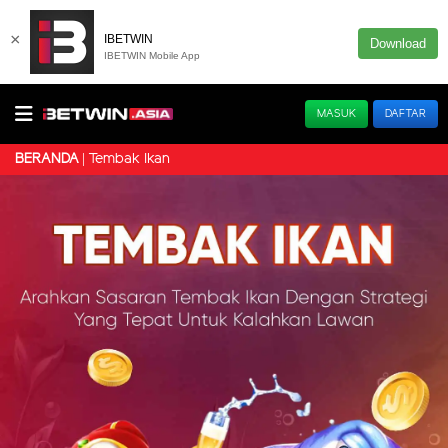
×
IBETWIN
Download
IBETWIN Mobile App
MASUK
DAFTAR
Tembak Ikan
BERANDA